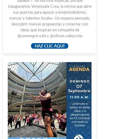
Sábado 7: un día muy especial, porque
inauguramos Venezuela Crea, la vitrina que abre
sus puertas para apoyar a emprendedores,
marcas y talentos locales. Un espacio pensado,
descubrir nuevas propuestas y conectar con
ideas que inspiran en compañia de
@cavempre.vzla y @silicon.valleyvzla
HAZ CLIC AQUÍ