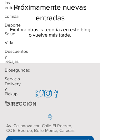
las
Próximamente nuevas
entradas
entradas
comida
Deporte
Explora otras categorías en este blog
Salud
o vuelve más tarde.
Vida
Descuentos
- locales comerciales - promociones - eventos - marcas - centro comercial
y
rebajas
Bioseguridad
Servicio
Delivery
y
Pickup
Eventos
DIRECCIÓN
Av. Casanova con Calle El Recreo,
CC El Recreo
, Bello Monte, Caracas