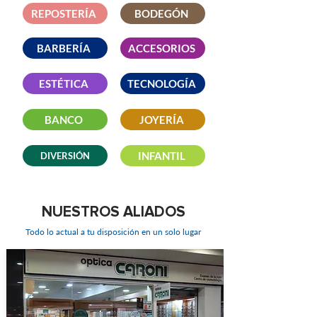
REPOSTERÍA
BODEGÓN
BARBERÍA
ACCESORIOS
ESTÉTICA
TECNOLOGÍA
BANCO
JOYERÍA
INFANTIL
DIVERSIÓN
- locales comerciales - promociones - eventos - marcas - centro comercial
NUESTROS ALIADOS
Todo lo actual a tu disposición en un solo lugar